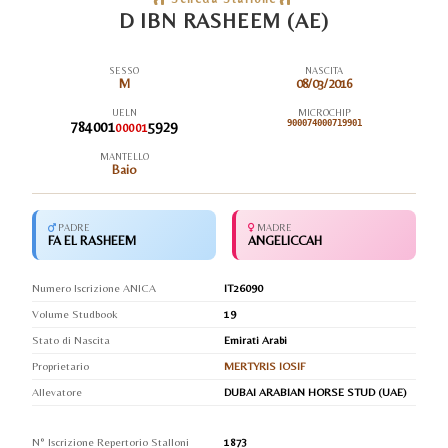
D IBN RASHEEM (AE)
SESSO
NASCITA
M
08/03/2016
UELN
MICROCHIP
784001
5929
900074000719901
00001
MANTELLO
Baio
PADRE
MADRE
FA EL RASHEEM
ANGELICCAH
Numero Iscrizione ANICA
IT26090
Volume Studbook
19
Stato di Nascita
Emirati Arabi
Proprietario
MERTYRIS IOSIF
Allevatore
DUBAI ARABIAN HORSE STUD (UAE)
N° Iscrizione Repertorio Stalloni
1873