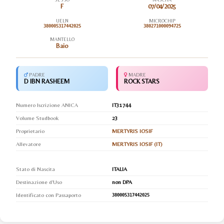
F
07/04/2025
UELN
MICROCHIP
380005317442025
380271000094725
MANTELLO
Baio
PADRE
MADRE
D IBN RASHEEM
ROCK STARS
Numero Iscrizione ANICA
IT31744
Volume Studbook
23
Proprietario
MERTYRIS IOSIF
Allevatore
MERTYRIS IOSIF (IT)
Stato di Nascita
ITALIA
Destinazione d'Uso
non DPA
Identificato con Passaporto
380005317442025