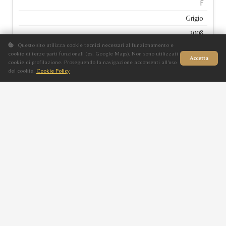
F
Grigio
2008
Questo sito utilizza cookie tecnici necessari al funzionamento e
XARA
cookie di terze parti funzionali (es. Google Maps). Non sono utilizzati
Accetta
cookie di profilazione. Proseguendo la navigazione acconsenti all'uso
dei cookie.
Cookie Policy
Sito in fase di aggiornamento
SHEITAN BY HADIDI
M
Morello
2008
FAY ZINA T
OR MADI
M
Sauro
2008