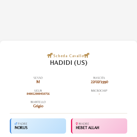
Scheda Cavallo
HADIDI (US)
SESSO
NASCITA
M
22/02/1990
UELN
MICROCHIP
840012000450756
-
MANTELLO
Grigio
PADRE
MADRE
NORUS
HEBET ALLAH