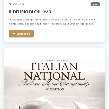
25/07/2026
Ippica
IL DELIRIO DI CHILIVANI
Purosangue arabi agli ordini dello start questa sera a Chilvani dove, nella
quinta corsa, è toccato agli ‘esperti’ misurarsi sui 1600 metri del Premio...
Leggi di più