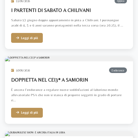
11/06/2026
Ippica
I PARTENTI DI SABATO A CHILIVANI
Sabato 13 giugno doppio appuntamento in pista a Chilivani. I purosangue
arabi di 4, 5 e 6 anni saranno protagonisti nella terza corsa (ora 20.25), il ...
Leggi di più
10/06/2026
Endurance
DOPPIETTA NEL CEI3* A SAMORIN
È ancora l’endurance a regalare nuove soddisfazioni al laborioso mondo
allevatoriale PSA che non si stanca di proporre soggetti in grado di portare
ri...
Leggi di più