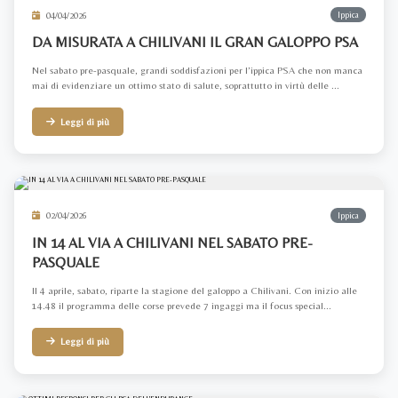
04/04/2026
Ippica
DA MISURATA A CHILIVANI IL GRAN GALOPPO PSA
Nel sabato pre-pasquale, grandi soddisfazioni per l’ippica PSA che non manca
mai di evidenziare un ottimo stato di salute, soprattutto in virtù delle ...
Leggi di più
02/04/2026
Ippica
IN 14 AL VIA A CHILIVANI NEL SABATO PRE-
PASQUALE
Il 4 aprile, sabato, riparte la stagione del galoppo a Chilivani. Con inizio alle
14.48 il programma delle corse prevede 7 ingaggi ma il focus special...
Leggi di più