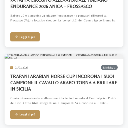
3A TAPPA CIRCUITO ALLEVATORIALE ITALIANO
ENDURANCE 2026 ANICA – FROSSASCO
Sabato 20 e domenica 21 giugno l’endurance ha puntato i riflettori su
Frossasco (To), la location che, con la ‘complicità’ del Centro ippico Bjump ha
...
Leggi di più
01/07/2026
Morfologia
TRAPANI ARABIAN HORSE CUP INCORONA I SUOI
CAMPIONI: IL CAVALLO ARABO TORNA A BRILLARE
IN SICILIA
Giuria internazionale e allevamenti da tutto il mondo al Centro Ippico Pietra
dei Fiori. Otto i titoli assegnati nei Campionati Si è conclusa al Centr...
Leggi di più