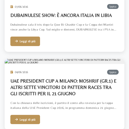
07/06/2026
Ippica
DUBAINULESE SHOW: È ANCORA ITALIA IN LIBIA
Dubainulese cala il tris: dopo la Qasr Bi Ghashir Cup e la Coppa dei Martiri
vince anche la Libya Cup. Sul miglio e dintorni, DUBAINULESE tra i PSA in...
Leggi di più
04/06/2026
Ippica
UAE PRESIDENT CUP A MILANO: MOSHRIF (GR.1) E
ALTRI SETTE VINCITORI DI PATTERN RACES TRA
GLI ISCRITTI PER IL 21 GIUGNO
Con la chiusura delle iscrizioni, è partito il conto alla rovescia per la tappa
italiana della UAE President Cup 2026, in programma domenica 21 giugno...
Leggi di più