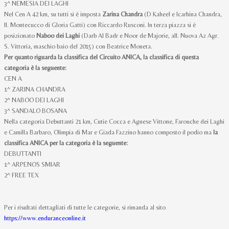
3^ NEMESIA DEI LAGHI
Nel Cen A 42 km, su tutti si è imposta
Zarina Chandra
(D Kaheel e Icarhina Chandra,
ll. Montecucco di Gloria Gatti) con Riccardo Rusconi. In terza piazza si è
posizionato
Naboo dei Laghi
(Darb Al Badr e Noor de Majorie, all. Nuova Az Agr.
S. Vittoria, maschio baio del 2015) con Beatrice Moneta.
Per quanto riguarda la classifica del Circuito ANICA, la classifica di questa
categoria è la seguente:
CEN A
1^ ZARINA CHANDRA
2^ NABOO DEI LAGHI
3^ SANDALO BOSANA
Nella categoria Debuttanti 21 km, Cutie Cocca e Agnese Vittone, Farouche dei Laghi
e Camilla Barbaro, Olimpia di Mar e Giada Fazzino hanno composto il podio ma
la
classifica ANICA per la categoria è la seguente:
DEBUTTANTI
1^ ARPENOS SMIAR
2^ FREE TEX
Per i risultati dettagliati di tutte le categorie, si rimanda al sito
https://www.enduranceonline.it