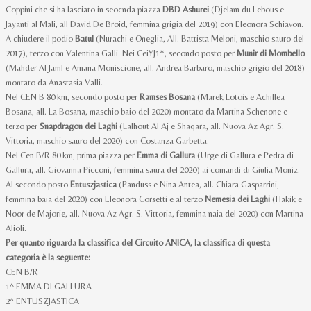
Coppini che si ha lasciato in seocnda piazza
DBD Ashurei
(Djelam du Lebous e
Jayanti al Mali, all David De Broid, femmina grigia del 2019) con Eleonora Schiavon.
A chiudere il podio
Batul
(Nurachi e Oneglia, All. Battista Meloni, maschio sauro del
2017), terzo con Valentina Galli. Nei CeiYJ1*, secondo posto per
Munir di Mombello
(Mahder Al Jaml e Amana Moniscione, all. Andrea Barbaro, maschio grigio del 2018)
montato da Anastasia Valli.
Nel CEN B 80 km, secondo posto per
Ramses Bosana
(Marek Lotois e Achillea
Bosana, all. La Bosana, maschio baio del 2020) montato da Martina Schenone e
terzo per
Snapdragon dei Laghi
(Lalhout Al Aj e Shaqara, all. Nuova Az Agr. S.
Vittoria, maschio sauro del 2020) con Costanza Garbetta.
Nel Cen B/R 80 km, prima piazza per
Emma di Gallura
(Urge di Gallura e Pedra di
Gallura, all. Giovanna Picconi, femmina saura del 2020) ai comandi di Giulia Moniz.
Al secondo posto
Entuszjastica
(Panduss e Nina Antea, all. Chiara Gasparrini,
femmina baia del 2020) con Eleonora Corsetti e al terzo
Nemesia dei Laghi
(Hakik e
Noor de Majorie, all. Nuova Az Agr. S. Vittoria, femmina naia del 2020) con Martina
Alioli.
Per quanto riguarda la classifica del Circuito ANICA, la classifica di questa
categoria è la seguente:
CEN B/R
1^ EMMA DI GALLURA
2^ ENTUSZJASTICA