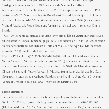
Sardegna, femmina saura del 2016) montata da Simona Di Battista.
Anche nei primi tre della classifica del Cei2* 120 km spiccano due soggetti PSA
registrati ANICA. Si tratta di
Ikathik Delvilloresi
(Zazathik e Sharjnca, all. Francesca
Biffi, maschio sauro del 2017) primo con Damiano Vicario e
Oulia
(Gramasne e
Moira d’Azaria, all. Faouzi Boualem, femmina grigia del 2015), terza con Daniel
Braido.
Il CeiYJ2*, su analoga distanza, ha visto la vittoria di
Kia de Lamer
(Divamer e Eos,
all. Alessandro Rocchi, femmina grigia del 2019) mentre nel Cei1* 101 km, seconda
piazza per
Diablo del Ma
(Nizam e Peria del Ma, all. Soc. Agr. Del Ma, castrone
sauro del 2019) montato da Caterina Torre.
Tripletta PSA nel CeiYJ1*.
Mohicano dei Laghi
(Lalhout El Aj e Mohini Fata, all.
Nuova Az Agr. S. Vittoria, maschio sauro del 2019) con in sella Ludovica Grasso ha
conquistato il vertice della categoia, con alle spalle
Stella de Ghazal
(Kaerele de
Ghazal e Sakura, all. Nuova Az Agr. S. Vittoria, femmina grigia del 2018) e Gaia
Commod. In terza piazza
Kahiwet
(Panduss e Kahlia, all. A. Agr. Maria Giovanna
Romanelli, maschio baio del 2016), montato da Martina Cere.
Così la domenica
La calura record è stata una costante anche per le gare di domenica, nove in tutto.
Nel CEI1* 101 km, la grossa della giornata, massimo rilievo per
Zirmo de Piné
(Madjani e Mashur, All. Az. Agr. De Piné, castrone sauro del 2015) con Caterina