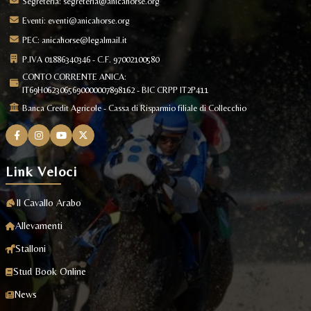
Segreteria:
segreteria@anicahorse.org
Eventi:
eventi@anicahorse.org
PEC:
anicahorse@legalmail.it
P.IVA 01886340346 - C.F. 97002100580
CONTO CORRENTE ANICA:
IT69H0623065690000007898162 - BIC CRPP IT2P411
Banca Credit Agricole - Cassa di Risparmio filiale di Collecchio
Link Veloci
Il Cavallo Arabo
Allevamenti
Stalloni
Stud Book Online
News