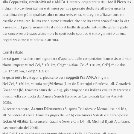
alla Coppa Italia, circuito Masaf e ANICA
. L’evento, organizzato dall’
Asd Il Picco
, ha
richiamato cavalieri italiani e stranieri per due giornate dedicate all’endurance, la
disciplina che più di qualsiasi altra misura resistenza, strategia e affiatamento tra
cavallo e cavaliere. In una condizione climatica che non ha certo semplificato la vita
a nessuno... Eppure, nonostante il caldo, il livello di gradimento delle gare da parte
dei concorrenti è stato altissimo e lo spettacolo sportivo è stato garantito da una
organizzazione meticolosa e attenta.
Così il sabato
Le
sei gare
in scaletta nella giornata d’apertura delle competizioni hanno visto al via i
binomi impegnati nel Cei3* 160 km, Cei3* 140 km, Cei2* 120 km, CeiYJ2* 120 km,
Cei 1* 101 km, CeiYJ1* 101 km.
In quasi tutte le categorie, plebiscito per i
soggetti Psa ANICA
in gara.
Nel Cei3* 160 km, vittoria per
JM Hessa
(Ulm de Domenjoi e Professa, all. Ganaderia
Ganaderia JM, femmina saura del 2014), già campionessa italiana con Ita Marzotto e
questa volta condotta da Daniele Serioli (bronzo ai Campionati Italiani Assoluti
2026).
Al secondo posto,
Azzurra Dilocusantu
(Susposu Teuladesu e Monna Lisa del Ma,
all. Salvatore Azzena, femmina grigia del 2016) con Aurora Salvati e al terzo posto
Golan Al Alfabia
(Lawrence El Gazal e Serene Ciai DII, all. Michael Byatt Aranbians,
castrone baio del 2016).
Nel Cei3* 140 kn vittoria per
Atzara
(Nurachi e Safia Al Cassiere, all. Agris