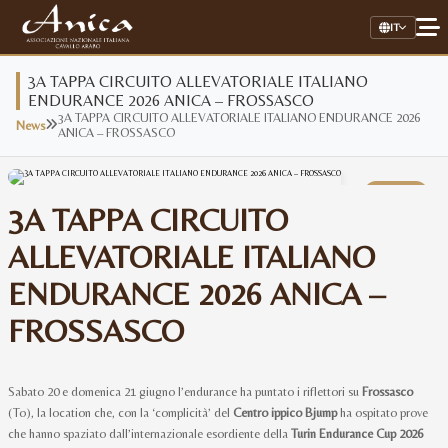
IT
3A TAPPA CIRCUITO ALLEVATORIALE ITALIANO
ENDURANCE 2026 ANICA – FROSSASCO
3A TAPPA CIRCUITO ALLEVATORIALE ITALIANO ENDURANCE 2026
News
Home
ANICA – FROSSASCO
Associazione
05
3A TAPPA CIRCUITO
Il Cavallo Arabo
Jul
ALLEVATORIALE ITALIANO
Allevamenti
ENDURANCE 2026 ANICA –
Stalloni
FROSSASCO
Stud Book Online
Link Utili
Sabato 20 e domenica 21 giugno l’endurance ha puntato i riflettori su
Frossasco
(To), la location che, con la ‘complicità’ del
Centro ippico Bjump
ha ospitato prove
AREA RISERVATA
che hanno spaziato dall’internazionale esordiente della
Turin Endurance Cup 2026