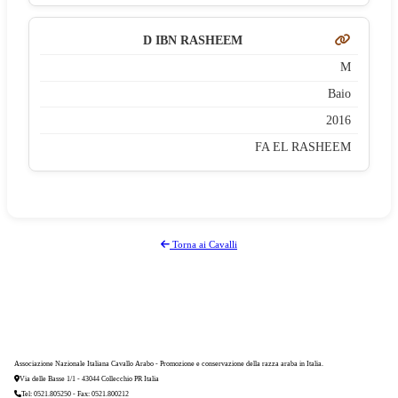
D IBN RASHEEM
M
Baio
2016
FA EL RASHEEM
Torna ai Cavalli
Associazione Nazionale Italiana Cavallo Arabo - Promozione e conservazione della razza araba in Italia.
Via delle Basse 1/1 - 43044 Collecchio PR Italia
Tel: 0521.805250 - Fax: 0521.800212