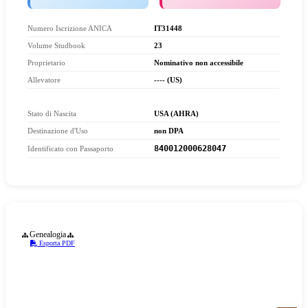
Numero Iscrizione ANICA
IT31448
Volume Studbook
23
Proprietario
Nominativo non accessibile
Allevatore
---- (US)
Stato di Nascita
USA (AHRA)
Destinazione d'Uso
non DPA
840012
00062
8047
Identificato con Passaporto
Genealogia
Esporta PDF
Scheda Cavallo