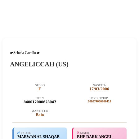
Scheda Cavallo
ANGELICCAH (US)
SESSO
NASCITA
F
17/03/2006
UELN
MICROCHIP
840012
00062
8047
900074000606418
MANTELLO
Baio
PADRE
MADRE
MARWAN AL SHAQAB
BHF DARK ANGEL