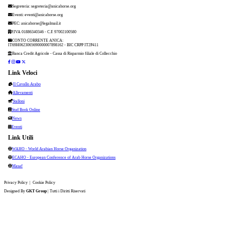
Segreteria:
segreteria@anicahorse.org
Eventi:
eventi@anicahorse.org
PEC:
anicahorse@legalmail.it
P.IVA 01886340346 - C.F. 97002100580
CONTO CORRENTE ANICA:
IT69H0623065690000007898162 - BIC CRPP IT2P411
Banca Credit Agricole - Cassa di Risparmio filiale di Collecchio
Link Veloci
Il Cavallo Arabo
Allevamenti
Stalloni
Stud Book Online
News
Eventi
Link Utili
WAHO - World Arabian Horse Organization
ECAHO - European Conference of Arab Horse Organizations
Masaf
Privacy Policy
|
Cookie Policy
Designed By
GKT Group
| Tutti i Diritti Riservati