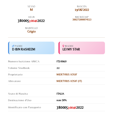
SESSO
NASCITA
M
19/06/2022
UELN
MICROCHIP
380005
2022
380271000074513
30040
MANTELLO
Grigio
PADRE
MADRE
D IBN RASHEEM
LEI MY STAR
Numero Iscrizione ANICA
IT30040
Volume Studbook
22
Proprietario
MERTYRIS IOSIF
Allevatore
MERTYRIS IOSIF (IT)
Stato di Nascita
ITALIA
Destinazione d'Uso
non DPA
380005
2022
Identificato con Passaporto
30040