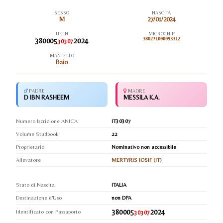
SESSO
NASCITA
M
27/01/2024
UELN
MICROCHIP
380005
2024
380271000093312
30307
MANTELLO
Baio
PADRE
MADRE
D IBN RASHEEM
MESSILA K.A.
Numero Iscrizione ANICA
IT30307
Volume Studbook
22
Proprietario
Nominativo non accessibile
Allevatore
MERTYRIS IOSIF (IT)
Stato di Nascita
ITALIA
Destinazione d'Uso
non DPA
380005
2024
Identificato con Passaporto
30307