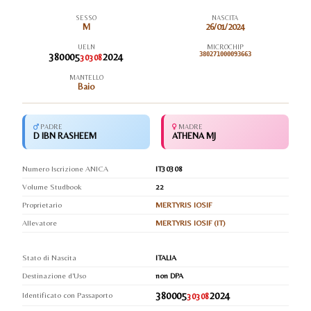
SESSO
NASCITA
M
26/01/2024
UELN
MICROCHIP
380005
2024
380271000093663
30308
MANTELLO
Baio
PADRE
MADRE
D IBN RASHEEM
ATHENA MJ
Numero Iscrizione ANICA
IT30308
Volume Studbook
22
Proprietario
MERTYRIS IOSIF
Allevatore
MERTYRIS IOSIF (IT)
Stato di Nascita
ITALIA
Destinazione d'Uso
non DPA
380005
2024
Identificato con Passaporto
30308