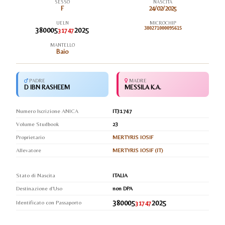
SESSO
NASCITA
F
24/02/2025
UELN
MICROCHIP
380005
2025
380271000095615
31747
MANTELLO
Baio
PADRE
MADRE
D IBN RASHEEM
MESSILA K.A.
Numero Iscrizione ANICA
IT31747
Volume Studbook
23
Proprietario
MERTYRIS IOSIF
Allevatore
MERTYRIS IOSIF (IT)
Stato di Nascita
ITALIA
Destinazione d'Uso
non DPA
380005
2025
Identificato con Passaporto
31747