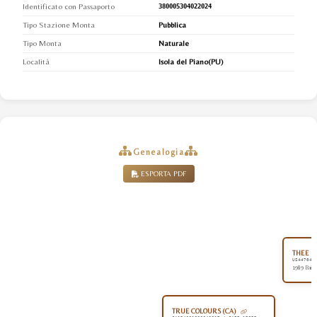
Identificato con Passaporto
380005304022024
Tipo Stazione Monta
Pubblica
Tipo Monta
Naturale
Località
Isola del Piano(PU)
Genealogia
ESPORTA PDF
THEE D
US447044
1989 Baio
TRUE COLOURS (CA)