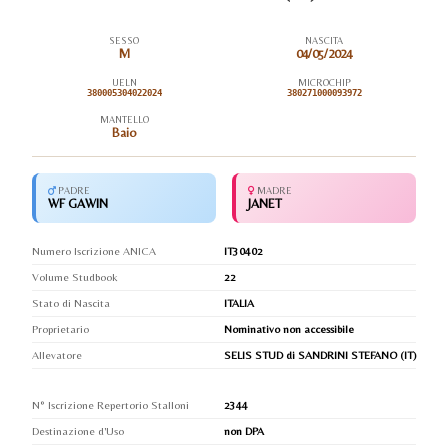
SESSO
NASCITA
M
04/05/2024
UELN
MICROCHIP
380005304022024
380271000093972
MANTELLO
Baio
PADRE
MADRE
WF GAWIN
JANET
Numero Iscrizione ANICA
IT30402
Volume Studbook
22
Stato di Nascita
ITALIA
Proprietario
Nominativo non accessibile
Allevatore
SELIS STUD di SANDRINI STEFANO (IT)
N° Iscrizione Repertorio Stalloni
2344
Destinazione d'Uso
non DPA