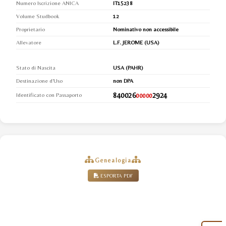
Numero Iscrizione ANICA
IT15238
Volume Studbook
12
Proprietario
Nominativo non accessibile
Allevatore
L.F. JEROME (USA)
Stato di Nascita
USA (PAHR)
Destinazione d'Uso
non DPA
840026
2924
Identificato con Passaporto
00000
Genealogia
ESPORTA PDF