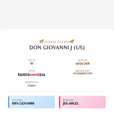
Scheda Cavallo
DON GIOVANNI J (US)
SESSO
NASCITA
M
04/03/2006
UELN
MICROCHIP
840026
2924
981100000623708
00000
MANTELLO
Sauro
PADRE
MADRE
MPA GIOVANNI
JER-ANGEL