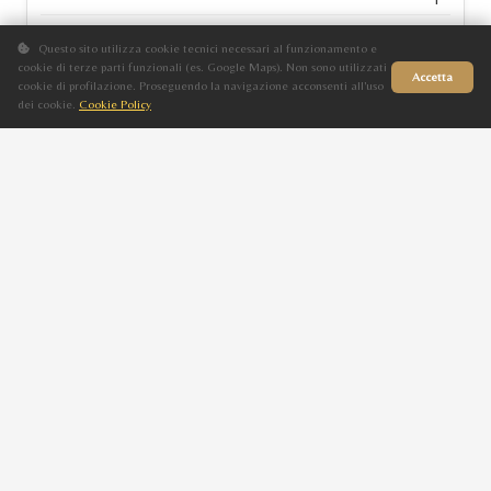
Sauro
Questo sito utilizza cookie tecnici necessari al funzionamento e
2014
cookie di terze parti funzionali (es. Google Maps). Non sono utilizzati
Accetta
cookie di profilazione. Proseguendo la navigazione acconsenti all'uso
NIEVA DI LORIS
dei cookie.
Cookie Policy
Sito in fase di aggiornamento
ELETTA
F
Grigio
2014
ELUAR
AISHA BY MADJA
F
Sauro
2014