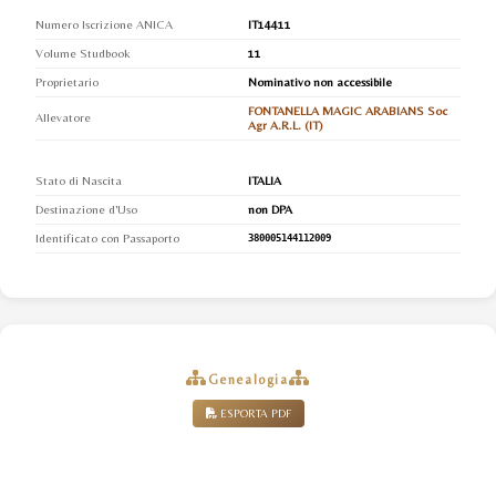
Numero Iscrizione ANICA
IT14411
Volume Studbook
11
Proprietario
Nominativo non accessibile
FONTANELLA MAGIC ARABIANS Soc
Allevatore
Agr A.R.L. (IT)
Stato di Nascita
ITALIA
Destinazione d'Uso
non DPA
Identificato con Passaporto
380005144112009
Genealogia
ESPORTA PDF