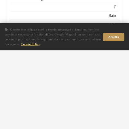
F
Baio
2021
Questo sito utilizza cookie tecnici necessari al funzionamento e
JWH JUMEIRAH
cookie di terze parti funzionali (es. Google Maps). Non sono utilizzati
Accetta
cookie di profilazione. Proseguendo la navigazione acconsenti all'uso
dei cookie.
Cookie Policy
Sito in fase di aggiornamento
WF GAWIN
M
Baio
2020
WW GAWINA
NADIRA FORBED
F
Grigio