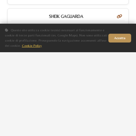
SHEIK GAGLIARDA
M
Questo sito utilizza cookie tecnici necessari al funzionamento e
Morello
cookie di terze parti funzionali (es. Google Maps). Non sono utilizzati
Accetta
cookie di profilazione. Proseguendo la navigazione acconsenti all'uso
2024
dei cookie.
Cookie Policy
Sito in fase di aggiornamento
AS SOLEIKA
MISS ANTONIA NIGHT
F
Baio
2024
DONNA ANTONIA NIGHT
LEANDRO