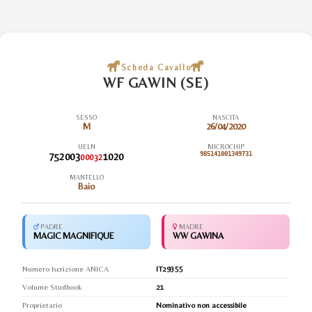
Scheda Cavallo
WF GAWIN (SE)
SESSO
NASCITA
M
26/04/2020
UELN
MICROCHIP
752003
1020
985141001349731
00032
MANTELLO
Baio
PADRE
MADRE
MAGIC MAGNIFIQUE
WW GAWINA
Numero Iscrizione ANICA
IT29355
Volume Studbook
21
Proprietario
Nominativo non accessibile