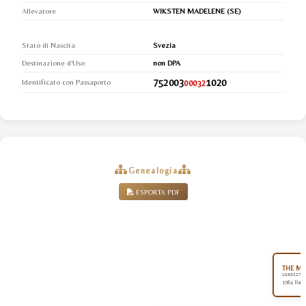
Allevatore
WIKSTEN MADELENE (SE)
Stato di Nascita
Svezia
Destinazione d'Uso
non DPA
752003
1020
Identificato con Passaporto
00032
Genealogia
ESPORTA PDF
THE MI
US032270
1984 Baio