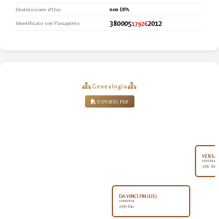
Destinazione d'Uso
non DPA
380005
2012
Identificato con Passaporto
17926
Genealogia
ESPORTA PDF
VERSAC
US525640
1995 Baio
DA VINCI FM (US)
US002516
1999 Baio