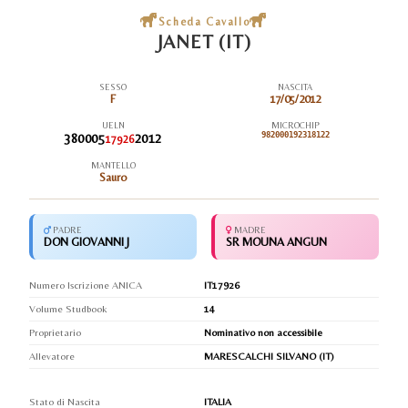
Scheda Cavallo
JANET (IT)
SESSO
NASCITA
F
17/05/2012
UELN
MICROCHIP
380005
2012
982000192318122
17926
MANTELLO
Sauro
PADRE
MADRE
DON GIOVANNI J
SR MOUNA ANGUN
Numero Iscrizione ANICA
IT17926
Volume Studbook
14
Proprietario
Nominativo non accessibile
Allevatore
MARESCALCHI SILVANO (IT)
Stato di Nascita
ITALIA