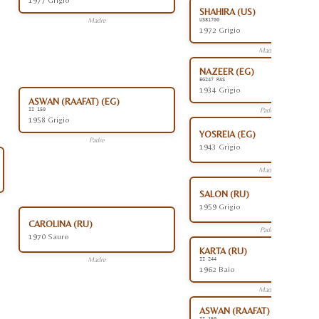
1977 Grigio
SHAHIRA (US)
Madre
US81700
1972 Grigio
Madre
NAZEER (EG)
EG247 RAS
1934 Grigio
ASWAN (RAAFAT) (EG)
Padre
II 150
1958 Grigio
YOSREIA (EG)
Padre
1943 Grigio
Madre
SALON (RU)
1959 Grigio
CAROLINA (RU)
Padre
1970 Sauro
KARTA (RU)
Madre
II 244
1962 Baio
Madre
ASWAN (RAAFAT) (EG)