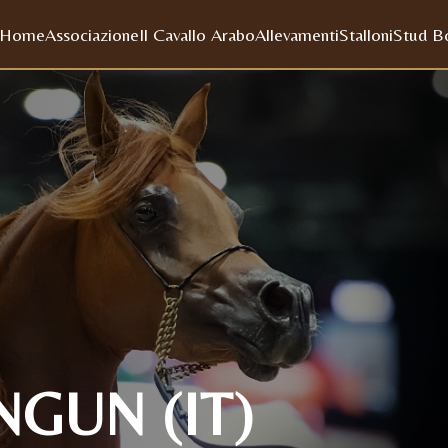
Home
Associazione
Il Cavallo Arabo
Allevamenti
Stalloni
Stud B
GUN (IT)