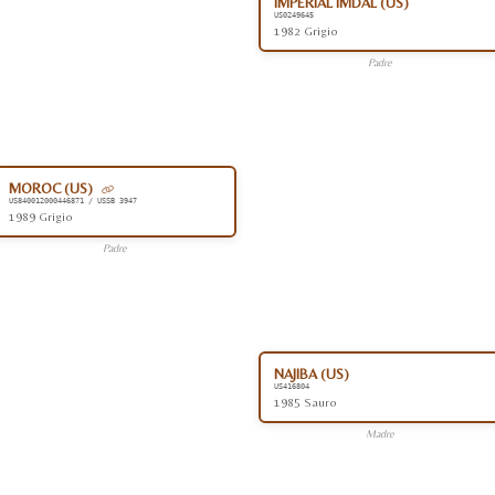
IMPERIAL IMDAL (US)
US0249645
1982 Grigio
Padre
MOROC (US)
US840012000446871 / USSB 3947
1989 Grigio
Padre
NAJIBA (US)
US416804
1985 Sauro
Madre