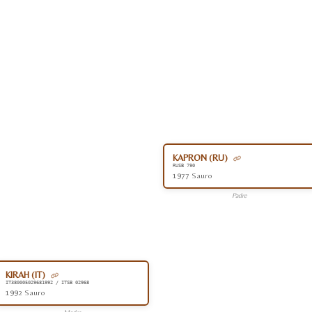
KAPRON (RU)
RUSB 790
1977 Sauro
Padre
KIRAH (IT)
IT380005029681992 / ITSB 02968
1992 Sauro