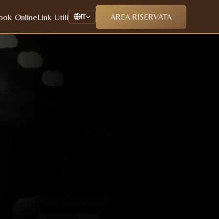
ook Online
Link Utili
AREA RISERVATA
IT