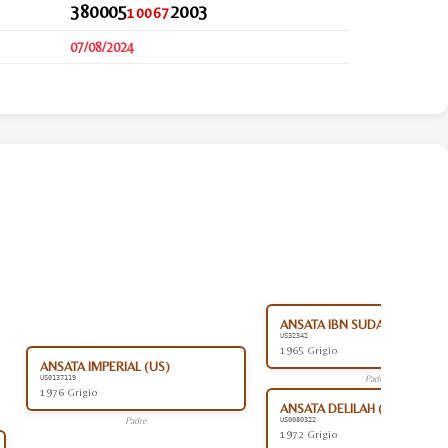
380005
2003
10067
07/08/2024
ANSATA IBN SUDAN (US)
US32342
1965 Grigio
ANSATA IMPERIAL (US)
Padre
US0137119
1976 Grigio
ANSATA DELILAH (US)
Padre
US0080322
1972 Grigio