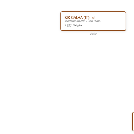
KIR GALAA (IT)
IT380005061861997 / ITSB 06186
1997 Grigio
Padre