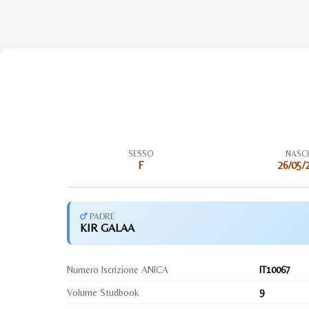
SESSO
NASC
F
26/05/
PADRE
KIR GALAA
Numero Iscrizione ANICA
IT10067
Volume Studbook
9