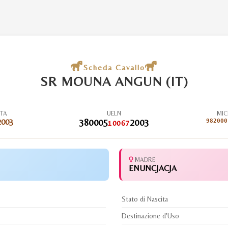
Scheda Cavallo
SR MOUNA ANGUN (IT)
ITA
UELN
MIC
2003
380005
2003
982000
10067
MADRE
ENUNCJACJA
Stato di Nascita
Destinazione d'Uso