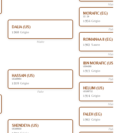
Madre
MORAFIC (EG)
II 29
1956 Grigio
DALIA (US)
Padre
1968 Grigio
ROMANAA II (EG)
Madre
1963 Sauro
Madre
IBN MORAFIC (US)
US94395
1973 Grigio
HASSAN (US)
Padre
US169904
1978 Grigio
HELUM (US)
Padre
US105712
1974 Grigio
Madre
FALEH (EG)
1967 Grigio
SHENDEYA (US)
Padre
US160533