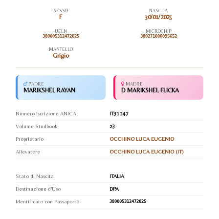
SESSO
NASCITA
F
30/01/2025
UELN
MICROCHIP
380005312472025
380271000095652
MANTELLO
Grigio
PADRE
MADRE
MARIKSHEL RAYAN
D MARIKSHEL FLICKA
Numero Iscrizione ANICA
IT31247
Volume Studbook
23
Proprietario
OCCHINO LUCA EUGENIO
Allevatore
OCCHINO LUCA EUGENIO (IT)
Stato di Nascita
ITALIA
Destinazione d'Uso
DPA
Identificato con Passaporto
380005312472025