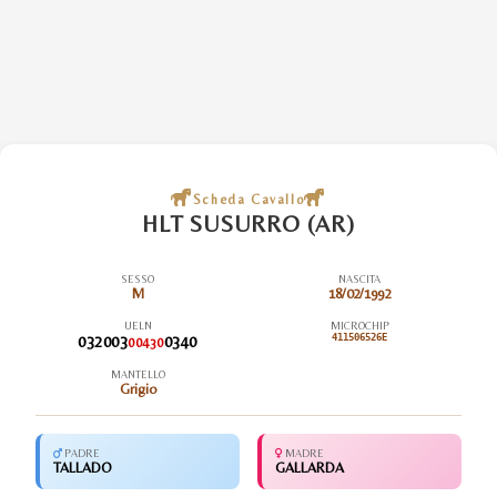
Scheda Cavallo
HLT SUSURRO (AR)
SESSO
NASCITA
M
18/02/1992
UELN
MICROCHIP
032003
0340
411506526E
00430
MANTELLO
Grigio
PADRE
MADRE
TALLADO
GALLARDA