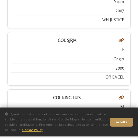
Sauro
2007
WH JUSTICE
COL SJRJA
F
Grigio
2005
QR EXCEL
COL KING LUIS
M
Questo sito utilizza cookie tecnici necessari al funzionamento e
Baio
cookie di terze parti funzionali (es. Google Maps). Non sono utilizzati
Accetta
cookie di profilazione. Proseguendo la navigazione acconsenti all'uso
2004
dei cookie.
Cookie Policy
Sito in fase di aggiornamento
WAGNER