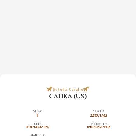
Scheda Cavallo
CATIKA (US)
SESSO
NASCITA
F
22/03/1992
UELN
MICROCHIP
840026046621992
840026046621992
MANTELLO