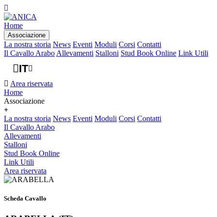
Home
Associazione
La nostra storia
News
Eventi
Moduli
Corsi
Contatti
Il Cavallo Arabo
Allevamenti
Stalloni
Stud Book Online
Link Utili
IT
Area riservata
Home
Associazione
La nostra storia
News
Eventi
Moduli
Corsi
Contatti
Il Cavallo Arabo
Allevamenti
Stalloni
Stud Book Online
Link Utili
Area riservata
Scheda Cavallo