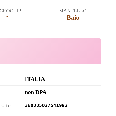
CROCHIP
MANTELLO
-
Baio
ITALIA
non DPA
porto
380005027541992