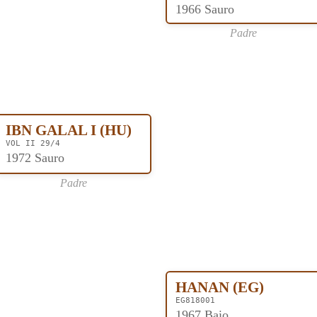
1966 Sauro
Padre
IBN GALAL I (HU)
VOL II 29/4
1972 Sauro
Padre
HANAN (EG)
EG818001
1967 Baio