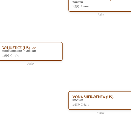
US0519029
1995 Sauro
Padre
WH JUSTICE (US)
US840012000569947 / USSB 8123
1999 Grigio
Padre
VONA SHER-RENEA (US)
US0439932
1989 Grigio
Madre