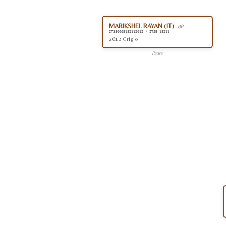
MARIKSHEL RAYAN (IT)
IT380005182112012 / ITSB 18211
2012 Grigio
Padre