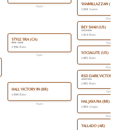
SHAMILLAZZAN (US)
Madre
1968 Sauro
Madre
BEY SHAH (US)
US0134556
1976 Baio
STYLE SRA (CA)
Padre
BRSB 33638
1994 Baio
SOCIALLITE (US)
Padre
1985 Baio
Madre
RSD DARK VICTORY (US)
US0327626
1985 Baio
HALL VICTORY IN (BR)
Padre
1990 Baio
HAL JAYA NA (BR)
Madre
1986 Grigio
Madre
TALLADO (AR)