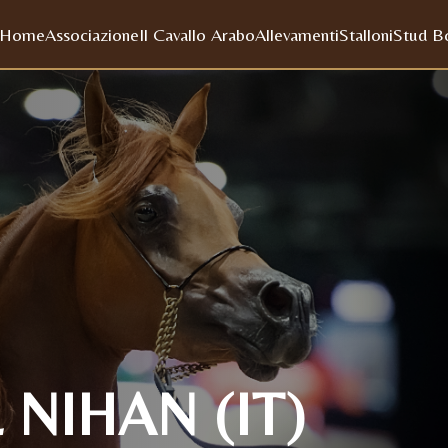
Home
Associazione
Il Cavallo Arabo
Allevamenti
Stalloni
Stud B
NIHAN (IT)