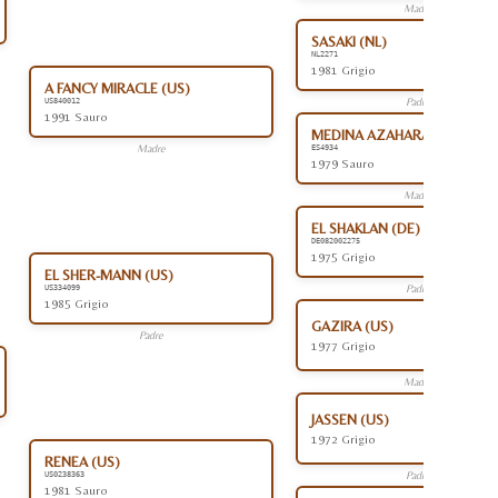
Madre
SASAKI (NL)
NL2271
1981 Grigio
A FANCY MIRACLE (US)
Padre
US840012
1991 Sauro
MEDINA AZAHARA (ES)
Madre
ES4934
1979 Sauro
Madre
EL SHAKLAN (DE)
DE082002275
1975 Grigio
EL SHER-MANN (US)
Padre
US334099
1985 Grigio
GAZIRA (US)
Padre
1977 Grigio
Madre
JASSEN (US)
1972 Grigio
RENEA (US)
Padre
US0238363
1981 Sauro