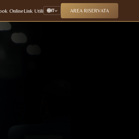
ook Online
Link Utili
AREA RISERVATA
IT