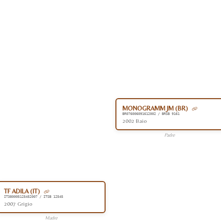
MONOGRAMM JM (BR)
BR076006091612002 / BRSB 9161
2002 Baio
Padre
TF ADILA (IT)
IT380005125452007 / ITSB 12545
2007 Grigio
Madre