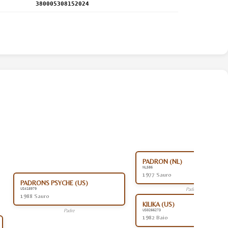
380005308152024
PADRON (NL)
NL586
1977 Sauro
PADRONS PSYCHE (US)
Padre
US418979
1988 Sauro
KILIKA (US)
Padre
US0266273
1982 Baio