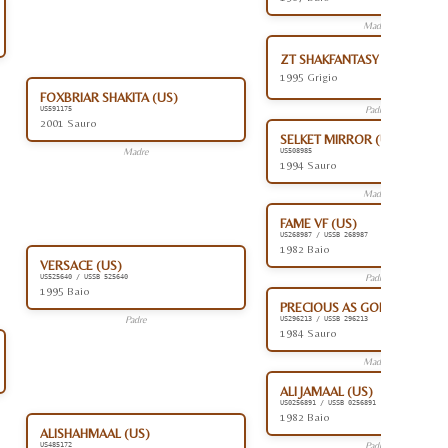
Madre
ZT SHAKFANTASY (AR)
1995 Grigio
FOXBRIAR SHAKITA (US)
Padre
US591175
2001 Sauro
SELKET MIRROR (US)
Madre
US508985
1994 Sauro
Madre
FAME VF (US)
US268987 / USSB 268987
1982 Baio
VERSACE (US)
Padre
US525640 / USSB 525640
1995 Baio
PRECIOUS AS GOLD (US)
Padre
US296213 / USSB 296213
1984 Sauro
Madre
ALI JAMAAL (US)
US0256891 / USSB 0256891
1982 Baio
ALISHAHMAAL (US)
Padre
US485172