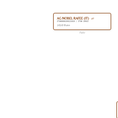
AG NOBEL RAFEE (IT)
IT380005259222020 / ITSB 25922
2020 Baio
Padre