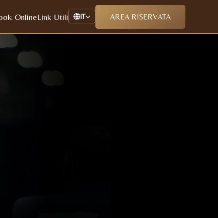
ook Online
Link Utili
AREA RISERVATA
IT