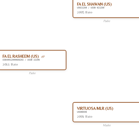
FA EL SHAWAN (US)
US621258 / USSB 621258
2005 Baio
Padre
FA EL RASHEEM (US)
US840012000656202 / USSB 22206
2011 Baio
Padre
VIRTUOSA MLR (US)
US586036
2001 Baio
Madre