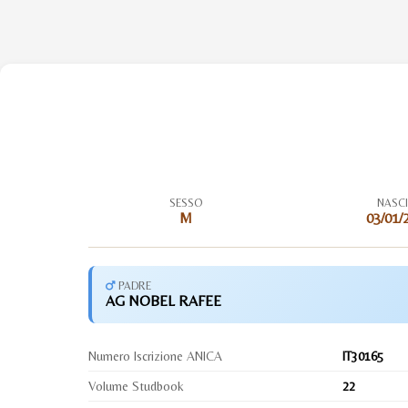
SESSO
NASC
M
03/01/
PADRE
AG NOBEL RAFEE
Numero Iscrizione ANICA
IT30165
Volume Studbook
22