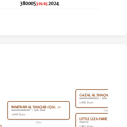
380005
2024
30165
GAZAL AL SHAQAB (QA)
QA634001000000620 / QASB 20282
1995 Baio
MARWAN AL SHAQAB (QA)
Padre
QA634001000001987 / QASB 20283
2000 Baio
LITTLE LIZA FAME (US)
Padre
US383742
1987 Baio