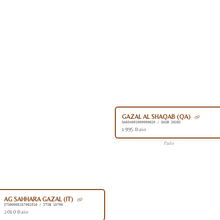
GAZAL AL SHAQAB (QA)
QA634001000000620 / QASB 20282
1995 Baio
Padre
AG SAHHARA GAZAL (IT)
IT380005157062010 / ITSB 15706
2010 Baio