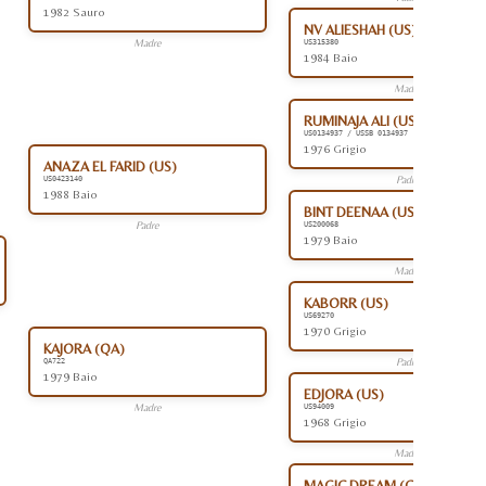
1982 Sauro
NV ALIESHAH (US)
Madre
US315380
1984 Baio
Madre
RUMINAJA ALI (US)
US0134937 / USSB 0134937
1976 Grigio
ANAZA EL FARID (US)
Padre
US0423140
1988 Baio
BINT DEENAA (US)
Padre
US200068
1979 Baio
Madre
KABORR (US)
US69270
1970 Grigio
KAJORA (QA)
Padre
QA722
1979 Baio
EDJORA (US)
Madre
US94009
1968 Grigio
Madre
MAGIC DREAM (CA)