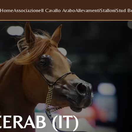
Home
Associazione
Il Cavallo Arabo
Allevamenti
Stalloni
Stud B
ERAB (IT)