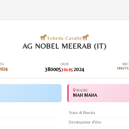
Scheda Cavallo
AG NOBEL MEERAB (IT)
ITA
UELN
MIC
2024
380005
2024
380271
30165
MADRE
MAH MAHA
Stato di Nascita
Destinazione d'Uso