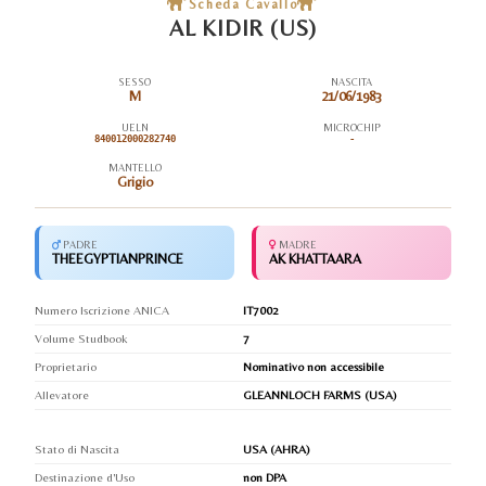
Scheda Cavallo
AL KIDIR (US)
SESSO
NASCITA
M
21/06/1983
UELN
MICROCHIP
840012000282740
-
MANTELLO
Grigio
PADRE
MADRE
THEEGYPTIANPRINCE
AK KHATTAARA
Numero Iscrizione ANICA
IT7002
Volume Studbook
7
Proprietario
Nominativo non accessibile
Allevatore
GLEANNLOCH FARMS (USA)
Stato di Nascita
USA (AHRA)
Destinazione d'Uso
non DPA