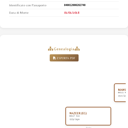
Identificato con Passaporto
840012000282740
Data di Morte
01/01/2018
Genealogia
ESPORTA PDF
MANSOU
EG111 RA
1921 Grigi
NAZEER (EG)
EG247 RAS
1934 Grigio
Padre