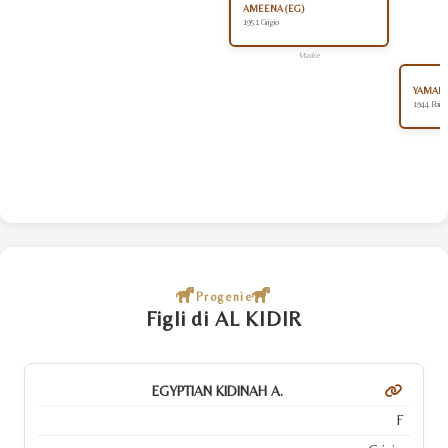
AMEENA (EG)
1951 Grigio
Madre
YAMAN 
1944 Baio
Progenie
Figli di AL KIDIR
EGYPTIAN KIDINAH A.
F