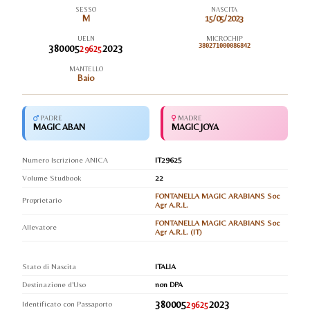
SESSO
NASCITA
M
15/05/2023
UELN
MICROCHIP
380005
2023
380271000086842
29625
MANTELLO
Baio
PADRE
MADRE
MAGIC ABAN
MAGIC JOYA
Numero Iscrizione ANICA
IT29625
Volume Studbook
22
FONTANELLA MAGIC ARABIANS Soc
Proprietario
Agr A.R.L.
FONTANELLA MAGIC ARABIANS Soc
Allevatore
Agr A.R.L. (IT)
Stato di Nascita
ITALIA
Destinazione d'Uso
non DPA
380005
2023
Identificato con Passaporto
29625