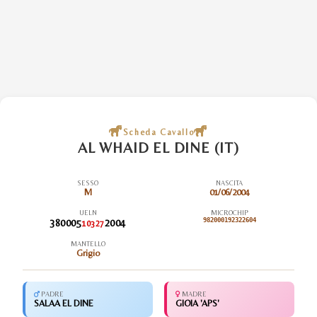
Scheda Cavallo
AL WHAID EL DINE (IT)
SESSO
NASCITA
M
01/06/2004
UELN
MICROCHIP
380005
2004
982000192322604
10327
MANTELLO
Grigio
PADRE
MADRE
SALAA EL DINE
GIOIA 'APS'