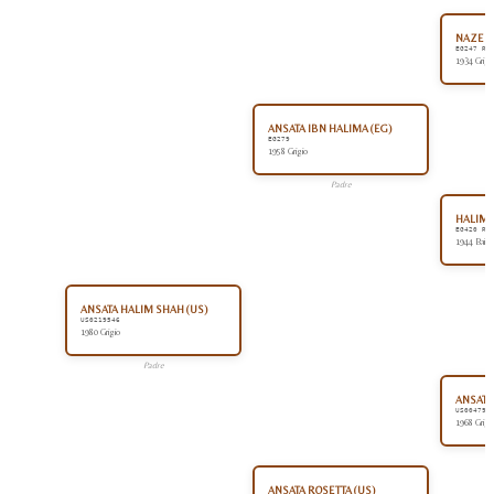
NAZEER
EG247 RA
1934 Grigi
ANSATA IBN HALIMA (EG)
EG279
1958 Grigio
Padre
HALIMA
EG420 RA
1944 Baio
ANSATA HALIM SHAH (US)
US0219546
1980 Grigio
Padre
ANSATA
US004796
1968 Grigi
ANSATA ROSETTA (US)