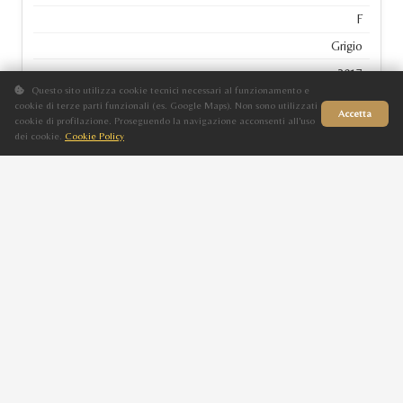
F
Grigio
2017
Questo sito utilizza cookie tecnici necessari al funzionamento e
SABIHA LR
cookie di terze parti funzionali (es. Google Maps). Non sono utilizzati
Accetta
cookie di profilazione. Proseguendo la navigazione acconsenti all'uso
dei cookie.
Cookie Policy
Sito in fase di aggiornamento
EDMA
F
Grigio
2017
GHALIYA
ARTEMISIA BY QUEEN
F
Grigio