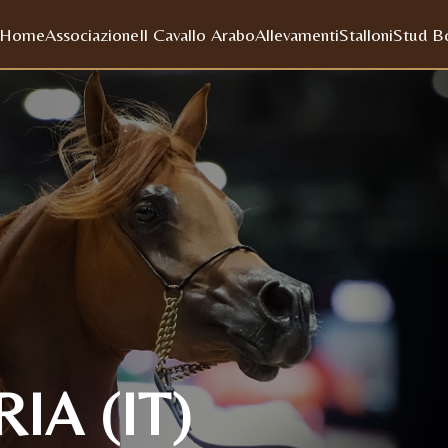
Home
Associazione
Il Cavallo Arabo
Allevamenti
Stalloni
Stud B
IA (IT)