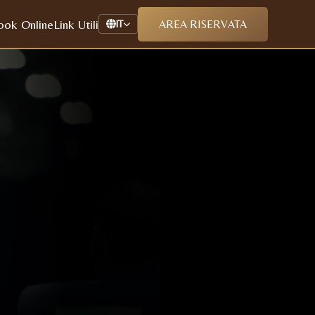
ook Online
Link Utili
AREA RISERVATA
IT