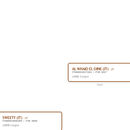
AL WHAID EL DINE (IT)
IT380005103272004 / ITSB 10327
2004 Grigio
Padre
SWEETY (IT)
IT380005185062009 / ITSB 18506
2009 Grigio