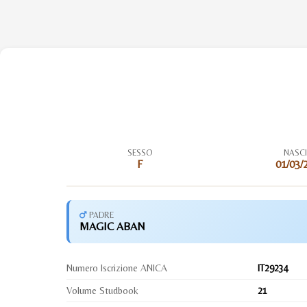
SESSO
NASC
F
01/03/
PADRE
MAGIC ABAN
Numero Iscrizione ANICA
IT29234
Volume Studbook
21