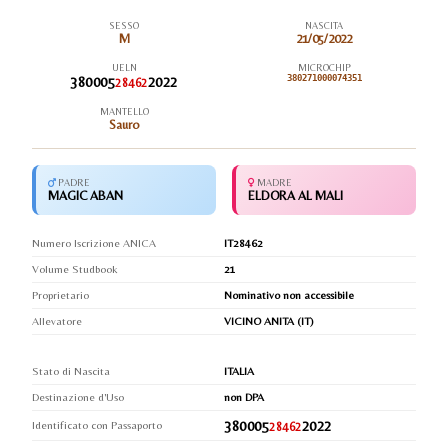
SESSO
NASCITA
M
21/05/2022
UELN
MICROCHIP
380005
2022
380271000074351
28462
MANTELLO
Sauro
PADRE
MADRE
MAGIC ABAN
ELDORA AL MALI
Numero Iscrizione ANICA
IT28462
Volume Studbook
21
Proprietario
Nominativo non accessibile
Allevatore
VICINO ANITA (IT)
Stato di Nascita
ITALIA
Destinazione d'Uso
non DPA
380005
2022
Identificato con Passaporto
28462