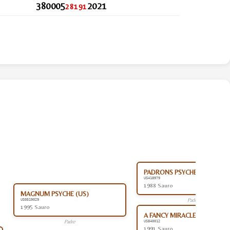
380005
2021
28191
PADRONS PSYCHE (US)
US418979
1988 Sauro
MAGNUM PSYCHE (US)
Padre
US0519029
1995 Sauro
A FANCY MIRACLE (US)
Padre
US840012
1991 Sauro