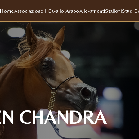
Home
Associazione
Il Cavallo Arabo
Allevamenti
Stalloni
Stud B
EN CHANDRA