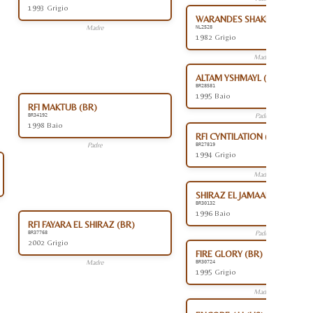
1993 Grigio
WARANDES SHAKLANA (NL)
Madre
NL2528
1982 Grigio
Madre
ALTAM YSHMAYL (BR)
BR28581
1995 Baio
RFI MAKTUB (BR)
Padre
BR34192
1998 Baio
RFI CYNTILATION (BR)
Padre
BR27819
1994 Grigio
Madre
SHIRAZ EL JAMAAL (BR)
BR30132
1996 Baio
RFI FAYARA EL SHIRAZ (BR)
Padre
BR37768
2002 Grigio
FIRE GLORY (BR)
Madre
BR30724
1995 Grigio
Madre