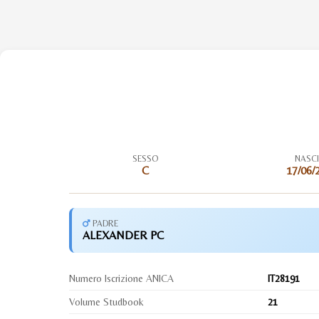
SESSO
NASC
C
17/06/
PADRE
ALEXANDER PC
Numero Iscrizione ANICA
IT28191
Volume Studbook
21