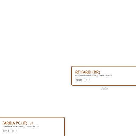
RFI FARID (BR)
BR076006000042581 / BRSB 12685
2007 Baio
Padre
FARIDA PC (IT)
IT380005162822011 / ITSB 16282
2011 Baio