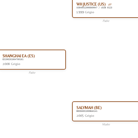
WH JUSTICE (US)
US840012000569947 / USSB 8123
1999 Grigio
Padre
SHANGHAI EA (ES)
ES190201004700161
2008 Grigio
Padre
SALYMAH (BE)
BE056001000BA6141
2005 Grigio
Madre