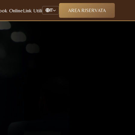
ook Online
Link Utili
AREA RISERVATA
IT