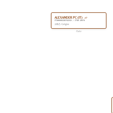
ALEXANDER PC (IT)
IT380005205762015 / ITSB 20576
2015 Grigio
Padre