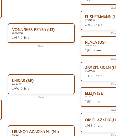
Madre
EL SHER-MANN (US)
US334099
1985 Grigio
VONA SHER-RENEA (US)
Padre
US0439932
1989 Grigio
RENEA (US)
Madre
US0238363
1981 Sauro
Madre
ANSATA SINAN (US)
US482308
1992 Grigio
KHIDAR (BE)
Padre
BA 3779
1997 Grigio
ELIZJA (BE)
Padre
BE1807
1991 Grigio
Madre
OM EL AZADIK (US)
1988 Grigio
LIBANON AZADIKA NL (NL)
Padre
NL7838