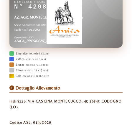
MEMBERSHIP CARD
N° 4298
AZ. AGR. MONTECUCCO di GATTI GLORIA
Socio Allevatore dal 2011
Scadenza 31/12/2026
Il presidente ANICA
ANICA_PRESIDENT_NAME
Smeraldo
- socio da 0 a 3 anni
Zaffiro
- socio da 4 a 6 anni
Bronzo
- socio da 7 a 10 anni
Silver
- socio da 11 a 15 anni
Gold
- socio da 16 anni e oltre
Dettaglio Allevamento
Indirizzo:
VIA CASCINA MONTECUCCO, 45 26845 CODOGNO
(LO)
Codice ASL:
019LO020