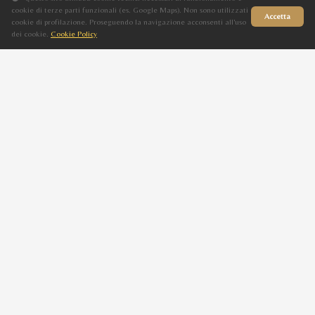
IM ICARE CATHARE
cookie di terze parti funzionali (es. Google Maps). Non sono utilizzati
Accetta
AIRHINA CHANDRA
cookie di profilazione. Proseguendo la navigazione acconsenti all'uso
dei cookie.
Cookie Policy
Sito in fase di aggiornamento
MONNA LISA CHANDRA
F
Sauro
2022
D KAHEEL
MONNA ROSE CHANDRA
RAMINA CHANDRA
F
Grigio
2017
IM ICARE CATHARE