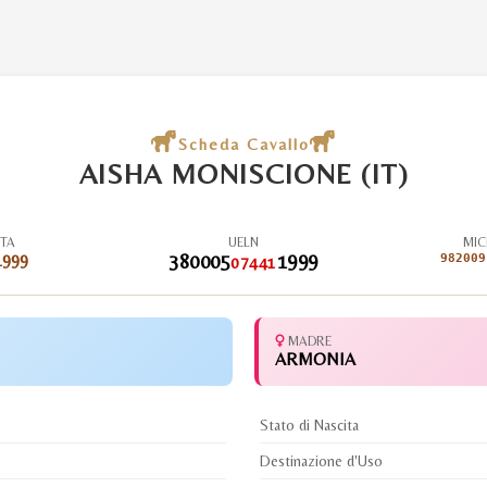
Scheda Cavallo
AISHA MONISCIONE (IT)
ITA
UELN
MIC
1999
380005
1999
982009
07441
MADRE
ARMONIA
Stato di Nascita
Destinazione d'Uso