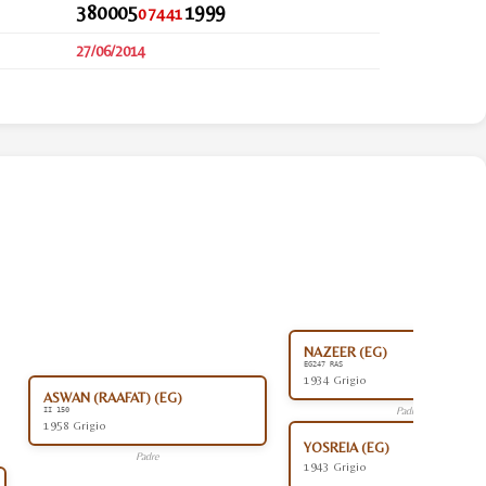
380005
1999
07441
27/06/2014
NAZEER (EG)
EG247 RAS
1934 Grigio
ASWAN (RAAFAT) (EG)
Padre
II 150
1958 Grigio
YOSREIA (EG)
Padre
1943 Grigio