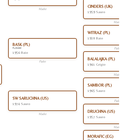
CINDERS (UK)
Madre
1959 Sauro
Madre
WITRAZ (PL)
1938 Baio
BASK (PL)
Padre
PL25460
1956 Baio
BALALAJKA (PL)
Padre
1941 Grigio
Madre
SAMBOR (PL)
1965 Sauro
SW SARUCHNA (US)
Padre
1974 Sauro
DRUCHNA (US)
Madre
1957 Sauro
Madre
MORAFIC (EG)