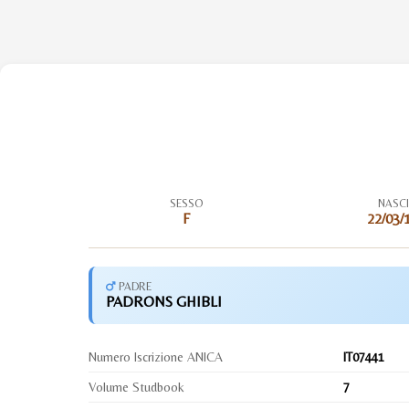
SESSO
NASC
F
22/03/
PADRE
PADRONS GHIBLI
Numero Iscrizione ANICA
IT07441
Volume Studbook
7