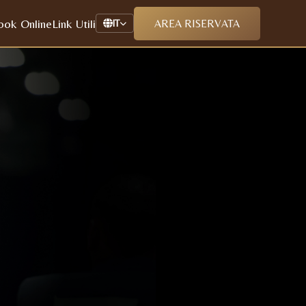
ook Online
Link Utili
AREA RISERVATA
IT