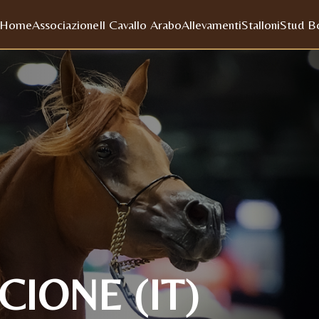
Home
Associazione
Il Cavallo Arabo
Allevamenti
Stalloni
Stud B
IONE (IT)