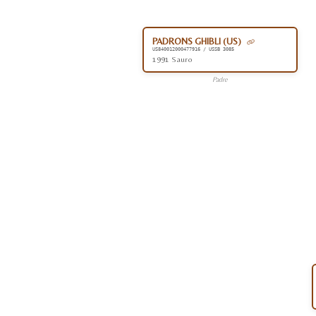
PADRONS GHIBLI (US)
US840012000477916 / USSB 3085
1991 Sauro
Padre