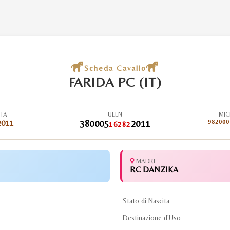
Scheda Cavallo
FARIDA PC (IT)
ITA
UELN
MIC
2011
380005
2011
982000
16282
MADRE
RC DANZIKA
Stato di Nascita
Destinazione d'Uso