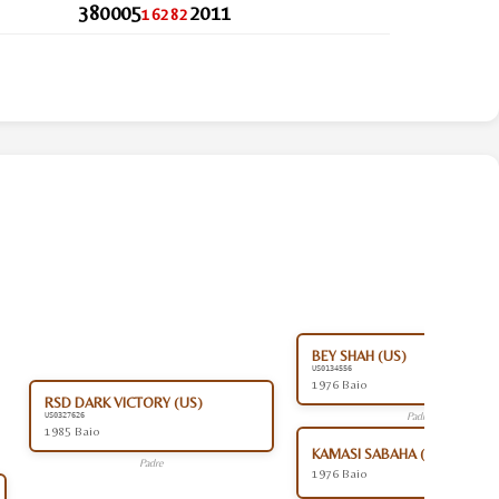
380005
2011
16282
BEY SHAH (US)
US0134556
1976 Baio
RSD DARK VICTORY (US)
Padre
US0327626
1985 Baio
KAMASI SABAHA (US)
Padre
1976 Baio