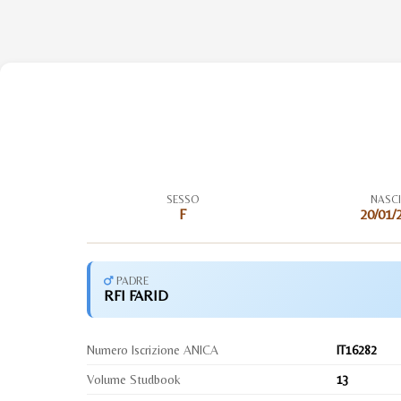
SESSO
NASC
F
20/01/
PADRE
RFI FARID
Numero Iscrizione ANICA
IT16282
Volume Studbook
13