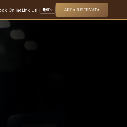
ook Online
Link Utili
AREA RISERVATA
IT