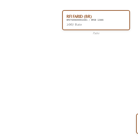
RFI FARID (BR)
BR076006000042581 / BRSB 12685
2007 Baio
Padre