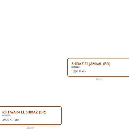
SHIRAZ EL JAMAAL (BR)
BR30132
1996 Baio
Padre
RFI FAYARA EL SHIRAZ (BR)
BR37768
2002 Grigio
Madre