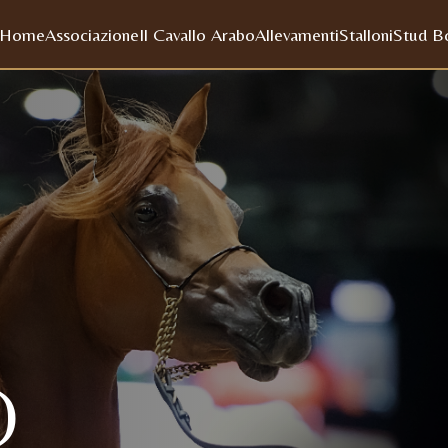
Home
Associazione
Il Cavallo Arabo
Allevamenti
Stalloni
Stud B
)