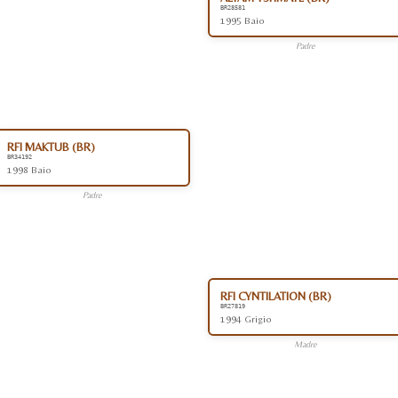
BR28581
1995 Baio
Padre
RFI MAKTUB (BR)
BR34192
1998 Baio
Padre
RFI CYNTILATION (BR)
BR27819
1994 Grigio
Madre