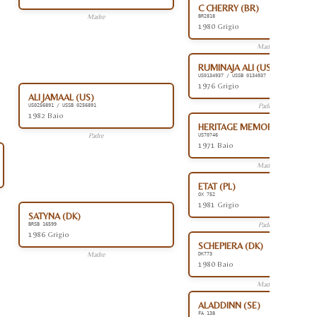
C CHERRY (BR)
Madre
BR2818
1980 Grigio
Madre
RUMINAJA ALI (US)
US0134937 / USSB 0134937
1976 Grigio
ALI JAMAAL (US)
Padre
US0256891 / USSB 0256891
1982 Baio
HERITAGE MEMORY (US)
Padre
US70746
1971 Baio
Madre
ETAT (PL)
OX 752
1981 Grigio
SATYNA (DK)
Padre
BRSB 16599
1986 Grigio
SCHEPIERA (DK)
Madre
DK773
1980 Baio
Madre
ALADDINN (SE)
FA 138