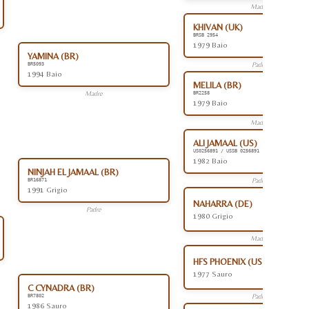
Madre
KHIVAN (UK)
BRSB 2954
1979 Baio
YAMINA (BR)
Padre
BR5093
1994 Baio
MELILA (BR)
Madre
BR2258
1979 Baio
Madre
ALI JAMAAL (US)
US0256891 / USSB 0256891
1982 Baio
NINJAH EL JAMAAL (BR)
Padre
BR16871
1991 Grigio
NAHARRA (DE)
Padre
1980 Grigio
Madre
HFS PHOENIX (US)
1977 Sauro
C CYNADRA (BR)
Padre
BR7802
1986 Sauro