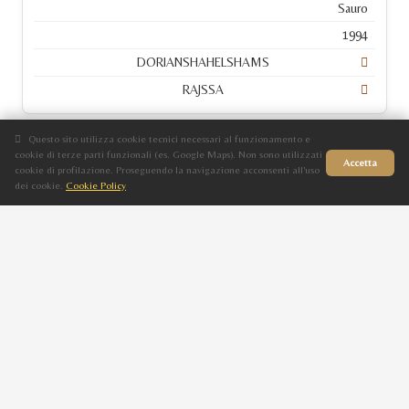
Sauro
1994
DORIANSHAHELSHAMS
RAJSSA
Questo sito utilizza cookie tecnici necessari al funzionamento e
TR SULTAN SOAMI
cookie di terze parti funzionali (es. Google Maps). Non sono utilizzati
Accetta
cookie di profilazione. Proseguendo la navigazione acconsenti all'uso
F
dei cookie.
Cookie Policy
Sito in fase di aggiornamento
Baio
2011
SULTAN ALEXANDER
RACHELE RAH
WADEE PC
M
Baio