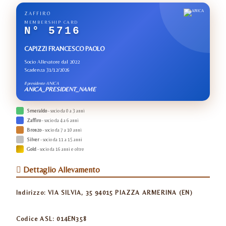
ZAFFIRO
MEMBERSHIP CARD
N° 5716
CAPIZZI FRANCESCO PAOLO
Socio Allevatore dal 2022
Scadenza 31/12/2026
Il presidente ANICA
ANICA_PRESIDENT_NAME
Smeraldo
- socio da 0 a 3 anni
Zaffiro
- socio da 4 a 6 anni
Bronzo
- socio da 7 a 10 anni
Silver
- socio da 11 a 15 anni
Gold
- socio da 16 anni e oltre
Dettaglio Allevamento
Indirizzo:
VIA SILVIA, 35 94015 PIAZZA ARMERINA (EN)
Codice ASL:
014EN358