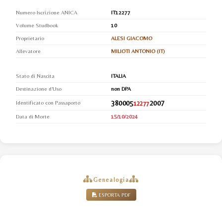
Numero Iscrizione ANICA
IT12277
Volume Studbook
10
Proprietario
ALESI GIACOMO
Allevatore
MILIOTI ANTONIO (IT)
Stato di Nascita
ITALIA
Destinazione d'Uso
non DPA
380005
2007
Identificato con Passaporto
12277
Data di Morte
15/10/2024
Genealogia
ESPORTA PDF