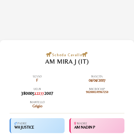
Scheda Cavallo
AM MIRA J (IT)
SESSO
NASCITA
F
04/04/2007
UELN
MICROCHIP
380005
2007
982000149967250
12277
MANTELLO
Grigio
PADRE
MADRE
WH JUSTICE
AM NADIN P