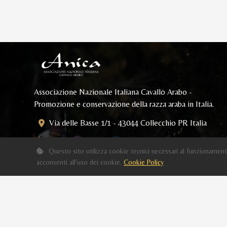
Associazione Nazionale Italiana Cavallo Arabo -
Promozione e conservazione della razza araba in Italia.
Via delle Basse 1/1 - 43044 Collecchio PR Italia
Tel: 0521.805250 - Fax: 0521.800212
Questo sito utilizza cookie tecnici necessari al funzionament
Segreteria:
segreteria@anicahorse.org
acconsenti all'uso dei cookie.
Cookie Policy
Eventi:
eventi@anicahorse.org
PEC:
anicahorse@legalmail.it
P.IVA 01886340346 - C.F. 97002100580