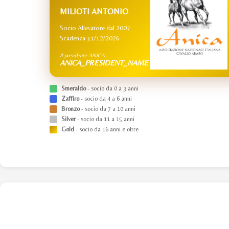
MILIOTI ANTONIO
Socio Allevatore dal 2007
Scadenza 31/12/2026
Il presidente ANICA
ANICA_PRESIDENT_NAME
Smeraldo
- socio da 0 a 3 anni
Zaffiro
- socio da 4 a 6 anni
Bronzo
- socio da 7 a 10 anni
Silver
- socio da 11 a 15 anni
Gold
- socio da 16 anni e oltre