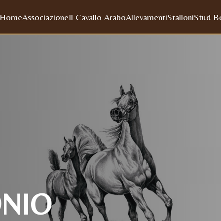
Home
Associazione
Il Cavallo Arabo
Allevamenti
Stalloni
Stud B
ONIO