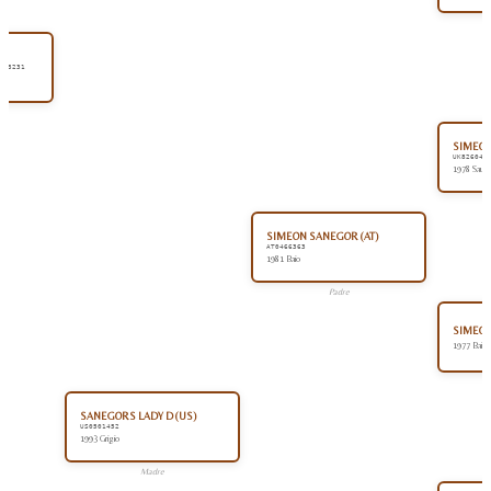
 13231
SIMEON
UK826044
1978 Sauro
SIMEON SANEGOR (AT)
AT0466363
1981 Baio
Padre
SIMEON 
1977 Baio
SANEGORS LADY D (US)
US0501452
1993 Grigio
Madre