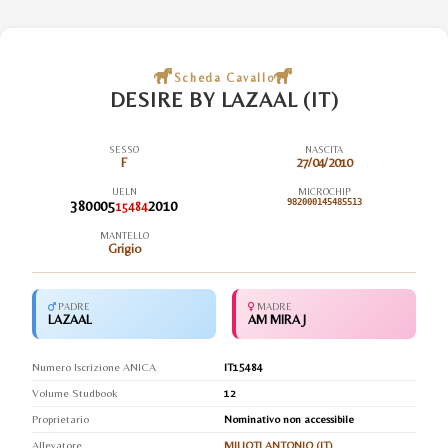
Scheda Cavallo
DESIRE BY LAZAAL (IT)
SESSO
NASCITA
F
27/04/2010
UELN
MICROCHIP
380005
2010
982000145485513
15484
MANTELLO
Grigio
PADRE
MADRE
LAZAAL
AM MIRA J
Numero Iscrizione ANICA
IT15484
Volume Studbook
12
Proprietario
Nominativo non accessibile
Allevatore
MILIOTI ANTONIO (IT)