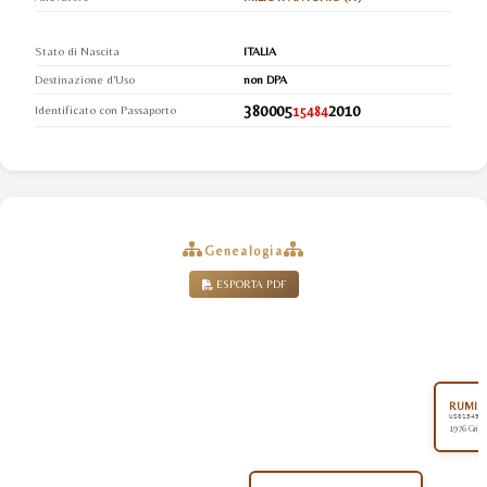
Stato di Nascita
ITALIA
Destinazione d'Uso
non DPA
380005
2010
Identificato con Passaporto
15484
Genealogia
ESPORTA PDF
RUMINAJ
US013493
1976 Grigi