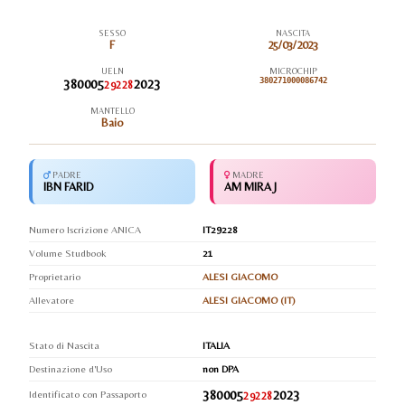
SESSO
NASCITA
F
25/03/2023
UELN
MICROCHIP
380005
2023
380271000086742
29228
MANTELLO
Baio
PADRE
MADRE
IBN FARID
AM MIRA J
Numero Iscrizione ANICA
IT29228
Volume Studbook
21
Proprietario
ALESI GIACOMO
Allevatore
ALESI GIACOMO (IT)
Stato di Nascita
ITALIA
Destinazione d'Uso
non DPA
380005
2023
Identificato con Passaporto
29228