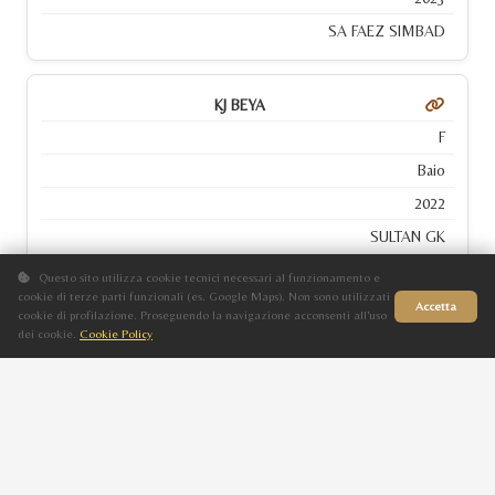
SA FAEZ SIMBAD
KJ BEYA
F
Baio
2022
SULTAN GK
Questo sito utilizza cookie tecnici necessari al funzionamento e
cookie di terze parti funzionali (es. Google Maps). Non sono utilizzati
Accetta
MAJESTIC MONA LISA
cookie di profilazione. Proseguendo la navigazione acconsenti all'uso
dei cookie.
Cookie Policy
F
Sito in fase di aggiornamento
Grigio
2018
BLA SALVADOR