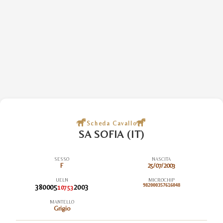
Scheda Cavallo
SA SOFIA (IT)
SESSO
NASCITA
F
25/07/2003
UELN
MICROCHIP
380005
2003
982000357616048
10753
MANTELLO
Grigio