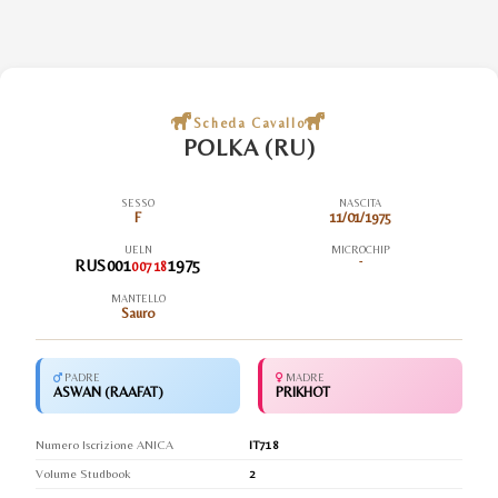
Scheda Cavallo
POLKA (RU)
SESSO
NASCITA
F
11/01/1975
UELN
MICROCHIP
RUS001
1975
-
00718
MANTELLO
Sauro
PADRE
MADRE
ASWAN (RAAFAT)
PRIKHOT
Numero Iscrizione ANICA
IT718
Volume Studbook
2