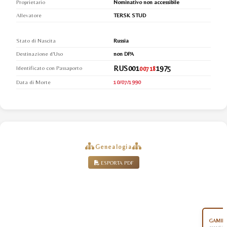
Proprietario
Nominativo non accessibile
Allevatore
TERSK STUD
Stato di Nascita
Russia
Destinazione d'Uso
non DPA
RUS001
1975
Identificato con Passaporto
00718
Data di Morte
10/07/1990
Genealogia
ESPORTA PDF
GAMIL 