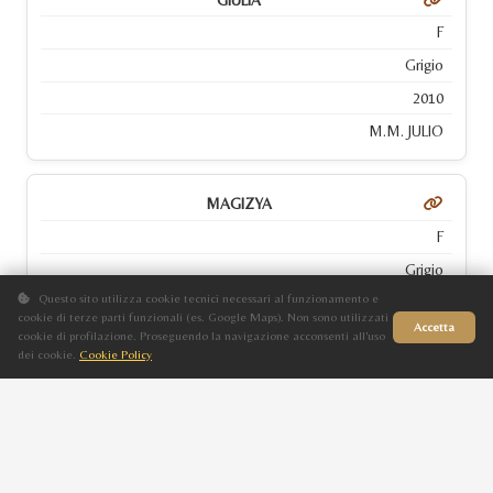
F
Grigio
2010
M.M. JULIO
MAGIZYA
F
Grigio
Questo sito utilizza cookie tecnici necessari al funzionamento e
2009
cookie di terze parti funzionali (es. Google Maps). Non sono utilizzati
Accetta
SAHIR PSZ
cookie di profilazione. Proseguendo la navigazione acconsenti all'uso
dei cookie.
Cookie Policy
Sito in fase di aggiornamento
RABBI
M
Sauro