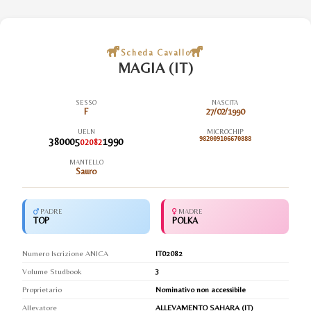
Scheda Cavallo
MAGIA (IT)
SESSO
NASCITA
F
27/02/1990
UELN
MICROCHIP
380005
1990
982009106670888
02082
MANTELLO
Sauro
PADRE
MADRE
TOP
POLKA
Numero Iscrizione ANICA
IT02082
Volume Studbook
3
Proprietario
Nominativo non accessibile
Allevatore
ALLEVAMENTO SAHARA (IT)