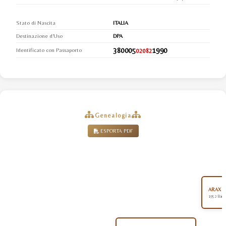
Stato di Nascita
ITALIA
Destinazione d'Uso
DPA
380005
1990
Identificato con Passaporto
02082
Genealogia
ESPORTA PDF
ARAX (P
1952 Baio