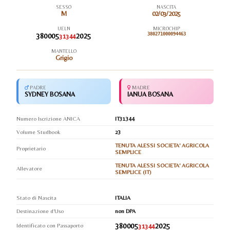
SESSO
NASCITA
M
02/03/2025
UELN
MICROCHIP
380005
2025
380271000094463
31344
MANTELLO
Grigio
PADRE
MADRE
SYDNEY BOSANA
IANUA BOSANA
Numero Iscrizione ANICA
IT31344
Volume Studbook
23
TENUTA ALESSI SOCIETA' AGRICOLA
Proprietario
SEMPLICE
TENUTA ALESSI SOCIETA' AGRICOLA
Allevatore
SEMPLICE (IT)
Stato di Nascita
ITALIA
Destinazione d'Uso
non DPA
380005
2025
Identificato con Passaporto
31344