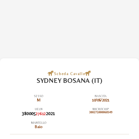
Scheda Cavallo
SYDNEY BOSANA (IT)
SESSO
NASCITA
M
10/06/2021
UELN
MICROCHIP
380005
2021
380271000068549
27612
MANTELLO
Baio