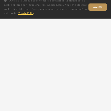
Questo sito utilizza cookie tecnici necessari al funzionamento e
cookie di terze parti funzionali (es. Google Maps). Non sono utilizzati
Accetta
cookie di profilazione. Proseguendo la navigazione acconsenti all'uso
dei cookie.
Cookie Policy
Sito in fase di aggiornamento
Progenie
Figli di SYDNEY BOSANA
ZURIEL BOSANA
M
Baio
2025
EIVISSA BOSANA
ZELANDA BOSANA
F
Baio