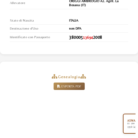
ORIGGI AMBROGIO Az. Agrit. La
Allevatore
Bosana (IT)
Stato di Nascita
ITALIA
Destinazione d'Uso
non DPA
380005
2008
Identificato con Passaporto
13694
Genealogia
ESPORTA PDF
ASWAN (
II 150
1958 Grigi