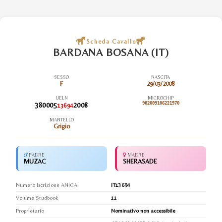
Scheda Cavallo
BARDANA BOSANA (IT)
SESSO
NASCITA
F
29/03/2008
UELN
MICROCHIP
380005
2008
982009106221970
13694
MANTELLO
Grigio
PADRE
MADRE
MUZAC
SHERASADE
Numero Iscrizione ANICA
IT13694
Volume Studbook
11
Proprietario
Nominativo non accessibile