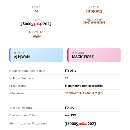
SESSO
NASCITA
M
30/04/2023
UELN
MICROCHIP
380005
2023
380271000082368
30642
MANTELLO
Grigio
PADRE
MADRE
AJ NJWAN
MAGIC FIORE
Numero Iscrizione ANICA
IT30642
Volume Studbook
22
Proprietario
Nominativo non accessibile
Allevatore
TEOBALDELLI ANGELO (IT)
Stato di Nascita
ITALIA
Destinazione d'Uso
non DPA
380005
2023
Identificato con Passaporto
30642