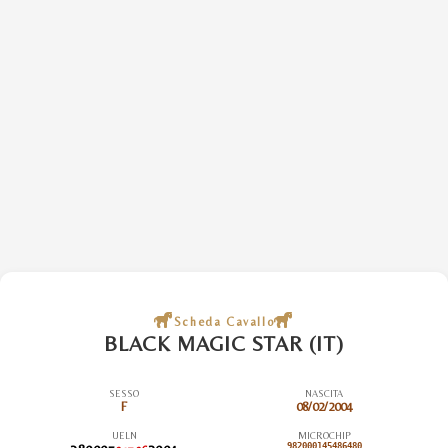
Scheda Cavallo
BLACK MAGIC STAR (IT)
SESSO
NASCITA
F
08/02/2004
UELN
MICROCHIP
982000145486480