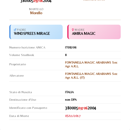
380005
2004
09706
MANTELLO
Morello
PADRE
MADRE
WINDSPREES MIRAGE
AMIRA MAGIC
Numero Iscrizione ANICA
IT09706
Volume Studbook
8
FONTANELLA MAGIC ARABIANS Soc
Proprietario
Agr A.R.L.
FONTANELLA MAGIC ARABIANS Soc
Allevatore
Agr A.R.L. (IT)
Stato di Nascita
ITALIA
Destinazione d'Uso
non DPA
380005
2004
Identificato con Passaporto
09706
Data di Morte
05/11/2017