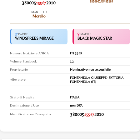
380005
2010
982000145483184
15567
MANTELLO
Morello
PADRE
MADRE
WINDSPREES MIRAGE
BLACK MAGIC STAR
Numero Iscrizione ANICA
IT15567
Volume Studbook
12
Proprietario
Nominativo non accessibile
FONTANELLA GIUSEPPE- FATTORIA
Allevatore
FONTANELLA (IT)
Stato di Nascita
ITALIA
Destinazione d'Uso
non DPA
380005
2010
Identificato con Passaporto
15567