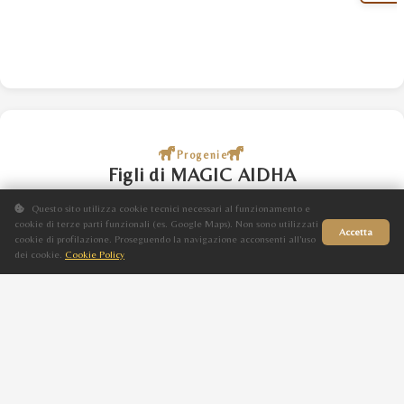
Progenie
Figli di MAGIC AIDHA
Questo sito utilizza cookie tecnici necessari al funzionamento e
cookie di terze parti funzionali (es. Google Maps). Non sono utilizzati
Accetta
MAGIC NERA DI AIDHA
cookie di profilazione. Proseguendo la navigazione acconsenti all'uso
dei cookie.
Cookie Policy
Sito in fase di aggiornamento
F
Morello
2024
MAGIC PSYCHO