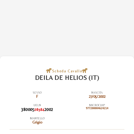
Scheda Cavallo
DEILA DE HELIOS (IT)
SESSO
NASCITA
F
27/05/2002
UELN
MICROCHIP
380005
2002
977200004624214
08984
MANTELLO
Grigio