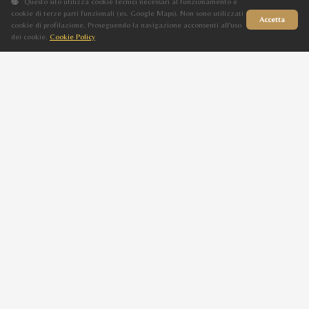
Questo sito utilizza cookie tecnici necessari al funzionamento e
cookie di terze parti funzionali (es. Google Maps). Non sono utilizzati
Accetta
cookie di profilazione. Proseguendo la navigazione acconsenti all'uso
dei cookie.
Cookie Policy
Sito in fase di aggiornamento
Progenie
Figli di DEILA DE HELIOS
KATANE IBN FARHANE
M
Grigio
2008
FARHANE IBN FARHANA
KATANE ASIL
M
Grigio