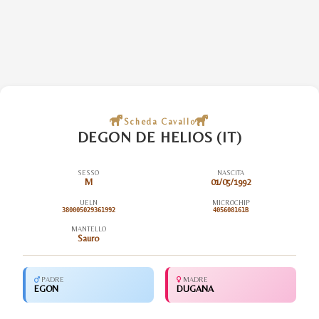
Scheda Cavallo
DEGON DE HELIOS (IT)
SESSO
NASCITA
M
01/05/1992
UELN
MICROCHIP
380005029361992
405608161B
MANTELLO
Sauro
PADRE
MADRE
EGON
DUGANA