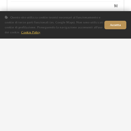
M
Baio
Questo sito utilizza cookie tecnici necessari al funzionamento e
cookie di terze parti funzionali (es. Google Maps). Non sono utilizzati
2004
Accetta
cookie di profilazione. Proseguendo la navigazione acconsenti all'uso
PARISA
dei cookie.
Cookie Policy
Sito in fase di aggiornamento
ALEXIA DI VASCO
F
Sauro
2003
MARIZA EL GAUG
DELFINA DE HELIOS
F
Grigio