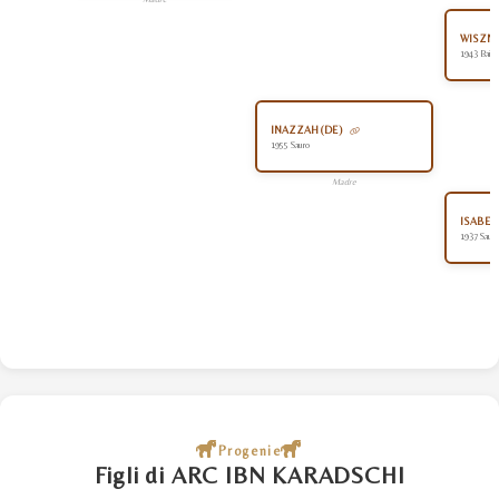
WISZNU
1943 Baio
INAZZAH (DE)
1955 Sauro
Madre
ISABEL
1937 Sauro
Progenie
Figli di ARC IBN KARADSCHI