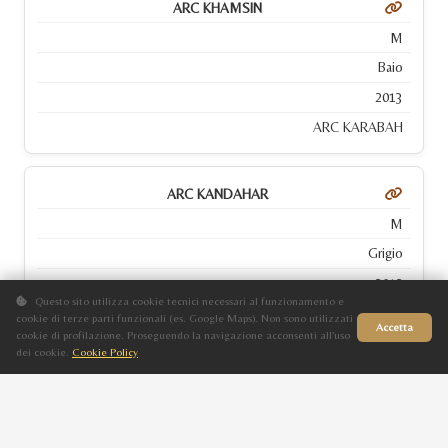
ARC KHAMSIN
M
Baio
2013
ARC KARABAH
ARC KANDAHAR
M
Grigio
2012
Questo sito utilizza cookie tecnici necessari al funzionamento e
ARC KATUSHA
cookie di terze parti funzionali (es. Google Maps). Non sono utilizzati
Accetta
cookie di profilazione. Proseguendo la navigazione acconsenti all'uso
dei cookie.
Cookie Policy
Sito in fase di aggiornamento
ARC MABEL
F
Grigio