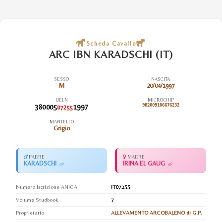
Scheda Cavallo
ARC IBN KARADSCHI (IT)
SESSO
NASCITA
M
20/04/1997
UELN
MICROCHIP
380005
1997
982009106676232
07255
MANTELLO
Grigio
PADRE
MADRE
KARADSCHI
IRINA EL GAUG
Numero Iscrizione ANICA
IT07255
Volume Studbook
7
Proprietario
ALLEVAMENTO ARCOBALENO di G.P.