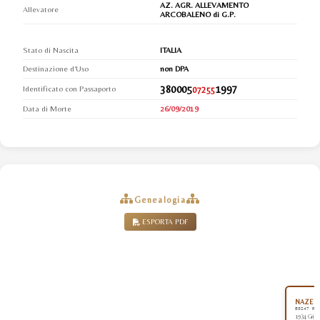
AZ. AGR. ALLEVAMENTO
Allevatore
ARCOBALENO di G.P.
Stato di Nascita
ITALIA
Destinazione d'Uso
non DPA
380005
1997
Identificato con Passaporto
07255
Data di Morte
26/09/2019
Genealogia
ESPORTA PDF
NAZEER
EG247 RA
1934 Grigi