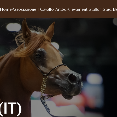
Home
Associazione
Il Cavallo Arabo
Allevamenti
Stalloni
Stud B
IT)