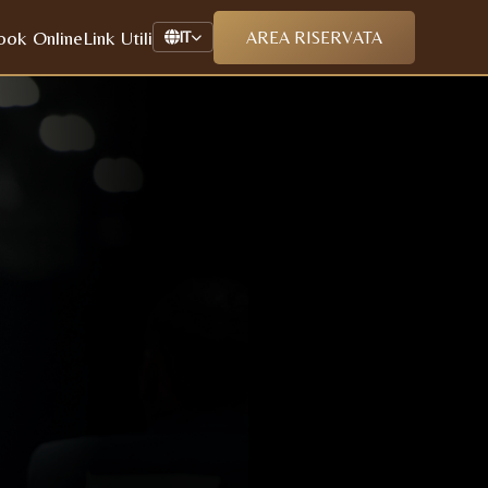
ook Online
Link Utili
AREA RISERVATA
IT