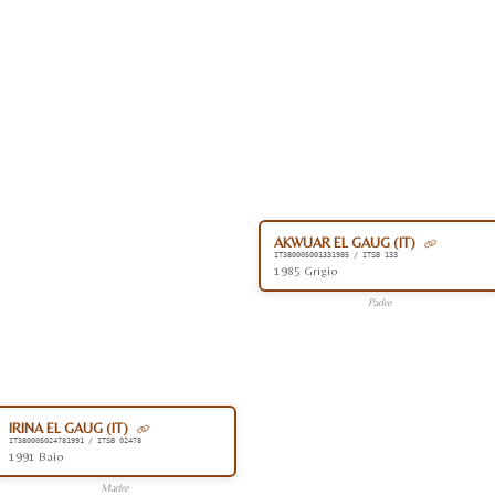
AKWUAR EL GAUG (IT)
IT380005001331985 / ITSB 133
1985 Grigio
Padre
IRINA EL GAUG (IT)
IT380005024781991 / ITSB 02478
1991 Baio
Madre