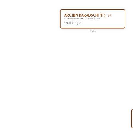
ARC IBN KARADSCHI (IT)
IT380005072551997 / ITSB 07255
1997 Grigio
Padre