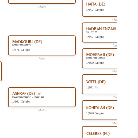
HAITA (DE)
Madre
1952 Grigio
Madre
HADBAN ENZAHI /KAMEL (EG
VOL II 97
1952 Grigio
MADKOUR I (DE)
Padre
DE308/082010271
1971 Grigio
MOHEBA II (DE)
Padre
DE308/082125160
1960 Grigio
Madre
WITEL (DE)
1962 Baio
ASHRAF (DE)
Padre
DEU308002081967 / DESB 208
1967 Grigio
KOHEYLAH (DE)
Madre
1960 Grigio
Madre
CELEBES (PL)