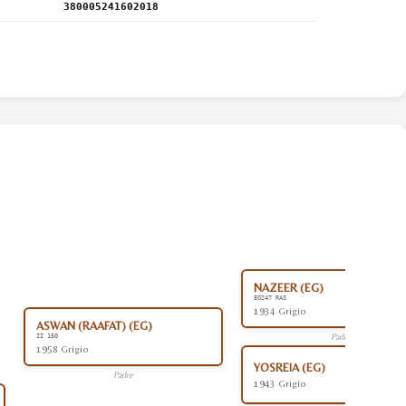
380005241602018
NAZEER (EG)
EG247 RAS
1934 Grigio
ASWAN (RAAFAT) (EG)
Padre
II 150
1958 Grigio
YOSREIA (EG)
Padre
1943 Grigio