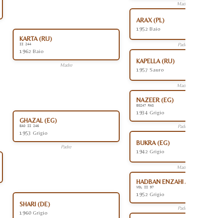
Madre
ARAX (PL)
1952 Baio
KARTA (RU)
Padre
II 244
1962 Baio
KAPELLA (RU)
Madre
1957 Sauro
Madre
NAZEER (EG)
EG247 RAS
1934 Grigio
GHAZAL (EG)
Padre
EAO II 246
1953 Grigio
BUKRA (EG)
Padre
1942 Grigio
Madre
HADBAN ENZAHI /KAMEL (EG
VOL II 97
1952 Grigio
SHARI (DE)
Padre
1960 Grigio