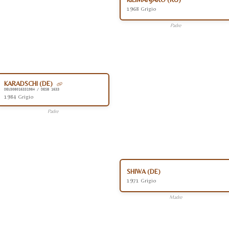
1968 Grigio
Padre
KARADSCHI (DE)
DEU308016331984 / DESB 1633
1984 Grigio
Padre
SHIWA (DE)
1971 Grigio
Madre