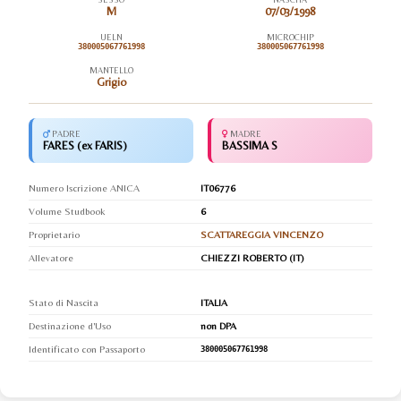
M
07/03/1998
UELN
MICROCHIP
380005067761998
380005067761998
MANTELLO
Grigio
PADRE
MADRE
FARES (ex FARIS)
BASSIMA S
Numero Iscrizione ANICA
IT06776
Volume Studbook
6
Proprietario
SCATTAREGGIA VINCENZO
Allevatore
CHIEZZI ROBERTO (IT)
Stato di Nascita
ITALIA
Destinazione d'Uso
non DPA
Identificato con Passaporto
380005067761998